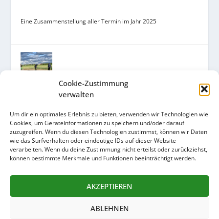
Eine Zusammenstellung aller Termin im Jahr 2025
Cookie-Zustimmung
GEMEINSAM ACKERN FÜR MORGEN – URBAN
verwalten
FARMING AUF DEM ZUKUNFTSACKER
Um dir ein optimales Erlebnis zu bieten, verwenden wir Technologien wie
Ein Kooperationsprojekt des Arche Bauernhofs und des
Cookies, um Geräteinformationen zu speichern und/oder darauf
Umweltamts mit der Ackerpause, der Solawi und dem
zuzugreifen. Wenn du diesen Technologien zustimmst, können wir Daten
wie das Surfverhalten oder eindeutige IDs auf dieser Website
Ackergarten Schaufler.
verarbeiten. Wenn du deine Zustimmung nicht erteilst oder zurückziehst,
können bestimmte Merkmale und Funktionen beeinträchtigt werden.
AKZEPTIEREN
UNTERSTÜTZT UNS
ABLEHNEN
Sei dabei, mach mit!