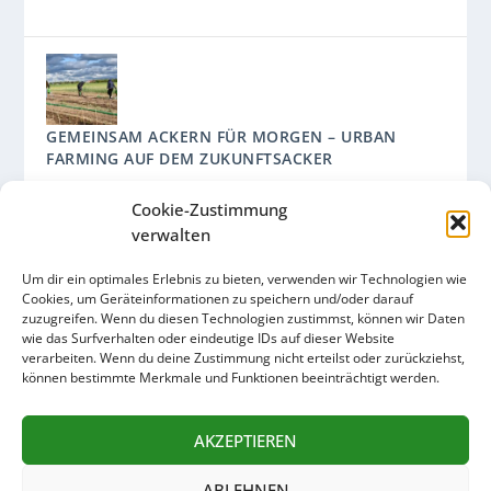
GEMEINSAM ACKERN FÜR MORGEN – URBAN
FARMING AUF DEM ZUKUNFTSACKER
Cookie-Zustimmung
Ein Kooperationsprojekt des Arche Bauernhofs und des
Umweltamts mit der Ackerpause, der Solawi und dem
verwalten
Ackergarten Schaufler.
Um dir ein optimales Erlebnis zu bieten, verwenden wir Technologien wie
Cookies, um Geräteinformationen zu speichern und/oder darauf
zuzugreifen. Wenn du diesen Technologien zustimmst, können wir Daten
wie das Surfverhalten oder eindeutige IDs auf dieser Website
verarbeiten. Wenn du deine Zustimmung nicht erteilst oder zurückziehst,
UNTERSTÜTZT UNS
können bestimmte Merkmale und Funktionen beeinträchtigt werden.
Sei dabei, mach mit!
AKZEPTIEREN
ABLEHNEN